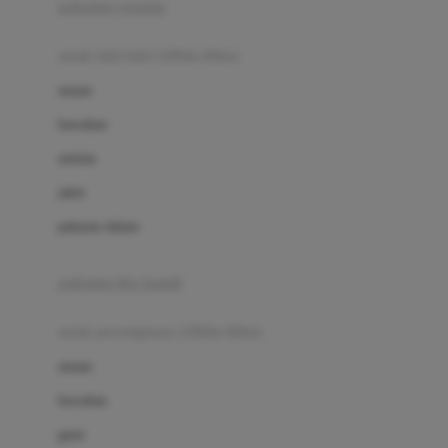
pakaian renang
Bumkins
anak laki-laki (18bln-8thn)
C
atasan
Cetaphil
bawahan
Chicco
setelan
Childlife
jaket
Clevamama
pakaian dalam
Cocolatte
Cottonseeds
pakaian ibu hamil
Cozy N Safe
anak perempuan (18bln-8thn)
Crane
atasan
Cybex
bawahan
D
gaun