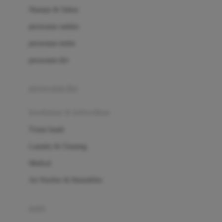
London Taxi
Shampo & Sabun
Love To Dream
perawatan rambut
perawatan mulut
M
perawatan diri
Magformers
Mama's Choice
perawatan ibu
Mamas&Papas
kesehatan & kebersihan
Mamaway
Tissue basah
Maxi Cosi
Laundry & Cleaning
Megabloks
Medical
Micro
Air Purifier & Humidifier
MiDeer
Mimi & Lula
potty
Mini Monkey