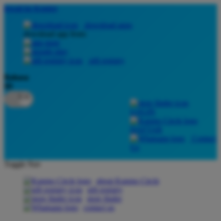
lewati ke Konten
download apps
download app from:
gift registry
Bahasa
ID
LOGIN
DAFTAR
Contact
Us
Toggle Nav
about Kanmo Circle
gift registry
store finder
contact us