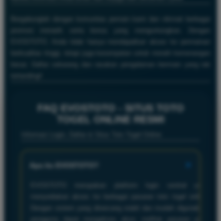
Bergabunglah dengan komunitas pemain kami dan nikmati berbagai
promosi menarik serta bonus yang menguntungkan. Dengan
EVOSTOTO, Anda tidak hanya mendapatkan akses ke permainan
berkualitas tinggi, tetapi juga kesempatan untuk meraih kemenangan
besar. Daftar sekarang dan rasakan pengalaman bermain yang tak
tertandingi!
FAQ EVOSTOTO - SITUS TOTO
TOGEL ONLINE RESMI
Informasi Login, Daftar & Situs Toto Togel Online
+
Apa itu EVOSTOTO?
EVOSTOTO merupakan platform login sentral yang
menyediakan akses ke berbagai pasaran toto togel online.
Dengan sistem yang dirancang stabil dan mudah digunakan,
pengguna dapat mengakses akun, melihat pasaran yang