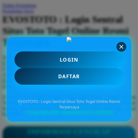
Daftar Keinginan
Q
Keranjang Saya
EVOSTOTO : Login Sentral
QV Baby
Situs Toto Togel Online Resmi
R
Terpercaya
Real Shades
Red Castle
Serendah
Rp 10.000
LOGIN
Ribbon Madness
Hadiah Jackpot
Rp.5.000.000
-
Rp.5.000.000.000
Use Installment Options from
.
Laarn more
Available for :
DAFTAR
S
home delivery
store pickup
Sebamed
EVOSTOTO Login Sentral Situs Toto Togel Online Resmi
Silver Cross
EVOSTOTO : Login Sentral Situs Toto Togel Online Resmi
Terpercaya hadir dengan akses cepat sistem stabil pilihan pasaran
Terpercaya
lengkap dan pengalaman bermain yang nyaman setiap hari tanpa
Simply Idea
© Copyright 2014 - 2026 EVOSTOTO | RDR EVS
hambatan.
Skip Hop
Spectra
INFORMASI LENGKAP