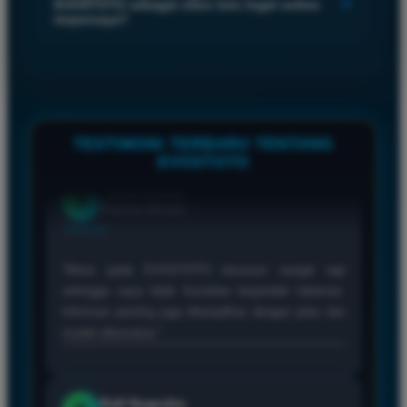
+
EVOSTOTO sebagai situs toto togel online
metode yang lengkap, proses deposit maupun penarikan dana
terpercaya?
menjadi lebih praktis dan efisien.
Banyak pengguna memilih EVOSTOTO karena menawarkan
sistem login yang stabil, tampilan yang mudah digunakan,
layanan pelanggan yang responsif, keamanan data pengguna,
serta akses yang cepat ke berbagai fitur dan pasaran dalam
satu platform. Hal tersebut memberikan pengalaman
TESTIMONI TERBARU TENTANG
penggunaan yang lebih nyaman bagi pengguna baru maupun
EVOSTOTO
yang sudah berpengalaman.
Farhan Pradipta
F
Premium Member
⭐⭐⭐⭐⭐
"EVOSTOTO sebagai login sentral situs toto togel
online resmi terpercaya punya tampilan yang simpel
dan cepat diakses. Semua menu tersusun rapi
sehingga saya lebih mudah menemukan informasi
yang dibutuhkan."